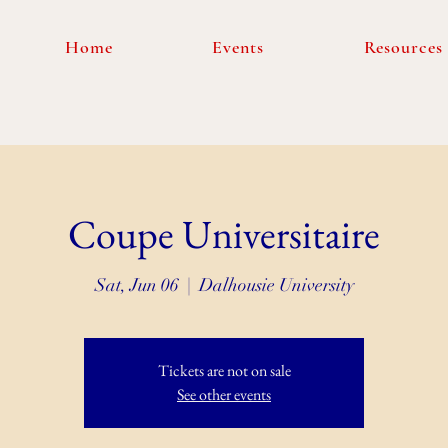
Home
Events
Resources
Coupe Universitaire
Sat, Jun 06
  |  
Dalhousie University
Tickets are not on sale
See other events